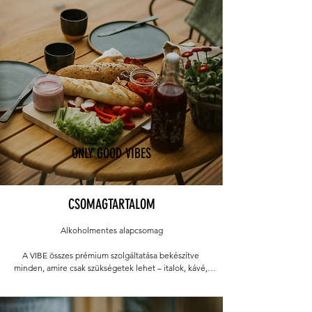
ONLY GOOD VIBES
CSOMAGTARTALOM
Alkoholmentes alapcsomag

A VIBE összes prémium szolgáltatása bekészítve 
minden, amire csak szükségetek lehet – italok, kávé, 
teák, popcorn, filmek, jakuzzi, tűzrakó, hinta és minden 
apróság. Alkoholmentesen.
