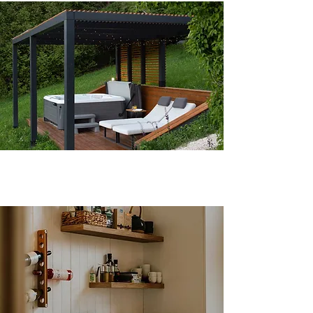
biztosított.

 Sós rágcsák, kekszek, magok.

 SVINGE: hatalmas hinta dunai panorámával (és a 
Visegrádi várral), lehet, hogy ez lesz a kedvenced?

 Palma forró csokik többféle ízben.

 Big Green Egg kamado grill minden hozzávaló 
 Szénsavas és rostos üdítők behűtve.

eszközzel, faszénnel a legfinomabb ételek itt készülnek 
majd!

 UHT tej, kávétejszín cukor, méz.

 Nagysebességű WIFI a házban természetesen korlátlan 
 Friss szezonális gyümölcsök.

adatforgalommal.

 RITUALS prémium termékei az egész házban, minden 
 Okos TV Netflix és HBO Max elérhetőséggel az esti 
helyiségben.

mozizáshoz

 HOTSPRING jacuzzi dunai panorámás terasszal.

 Pihe-puha textilek (köntös, külön törölköző bentre és 
kintre)

 Napozóágyak és napernyő mely tavasztól őszig szolgálja 
a pihenéseteket, és hogy a panorámát innen is 
 Prémium kategóriás biztosítás az ott-létetek idejére.

élvezhessétek.

 Áfa

 Madárbarát botanikus kert, több száz növénnyel.

 Idegenforgalmi adó
 THE NEST: ahol a fák lombkoronái körbevesznek és úgy 
gyönyörködhetsz a dunai panorámában.
