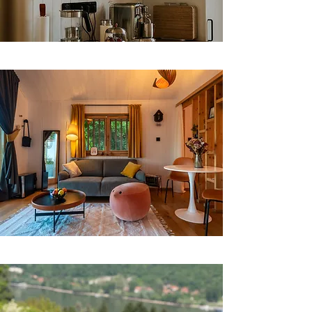
 Mesés dunai panoráma étkezővel a ház előtt is.

 FIRE: nem hiszem, hogy ilyen tűzrakó hellyel találkoztál 
már, a begyújtáshoz a fa, gyújtós, sőt még fejsze is 
biztosított.

 SVINGE: hatalmas hinta dunai panorámával (és a 
Visegrádi várral), lehet, hogy ez lesz a kedvenced?

 Big Green Egg kamado grill minden hozzávaló 
eszközzel, faszénnel a legfinomabb ételek itt készülnek 
majd!

 Nagysebességű WIFI a házban természetesen korlátlan 
adatforgalommal.

 Okos TV Netflix és HBO Max elérhetőséggel az esti 
mozizáshoz

 Pihe-puha textilek (köntös, külön törölköző bentre és 
kintre)

 Prémium kategóriás biztosítás az ott-létetek idejére.
