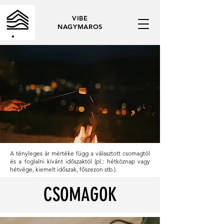
VIBE
NAGYMAROS
A tényleges ár mértéke függ a választott csomagtól
és a foglalni kívánt időszaktól (pl.: hétköznap vagy
hétvége, kiemelt időszak, főszezon stb.).
CSOMAGOK