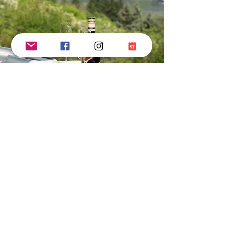
 Áfa

 Idegenforgalmi adó
TOVÁBBI KÉPEK