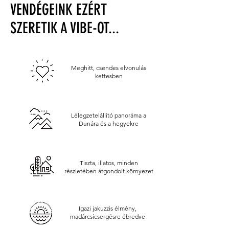
VENDÉGEINK EZÉRT
SZERETIK A VIBE-OT...
Meghitt, csendes elvonulás
kettesben
Lélegzetelállító panoráma a
Dunára és a hegyekre
Tiszta, illatos, minden
részletében átgondolt környezet
Igazi jakuzzis élmény,
madárcsicsergésre ébredve