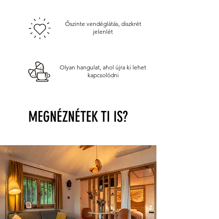
Őszinte vendéglátás, diszkrét
jelenlét
Olyan hangulat, ahol újra ki lehet
kapcsolódni
MEGNÉZNÉTEK TI IS?