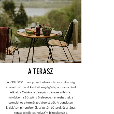
A TERASZ
A VIBE 3000 m²-es privát birtoka a teljes szabadság
érzését nyújtja. A kertből lenyűgöző panoráma tárul
elétek a Dunára, a Visegrádi várra és a Pilisre,
miközben a Börzsöny ölelésében élvezhetitek a
csendet és a természet közelségét. A gondosan
kialakított pihenőzónák, a kültéri bútorok és a tágas
terasz tökéletes helyszínt biztosítanak a