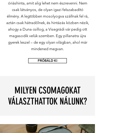
óriáshinta, amit alig lehet nem észrevenni. Nem
csak látványos, de olyan igazi felszabadító
élmény. A legtöbben mosolyogva szállnak fel rá,
aztán csak hátradőlnek, és hintázás közben nézik,
ahogy a Duna csillog, a Visegrádi vár pedig ott
magasodik velük szemben. Egy pillanatra újra
gyerek leszel – de egy olyan világban, ahol már
mindened megvan.
PRÓBÁLD KI
MILYEN CSOMAGOKAT
VÁLASZTHATTOK NÁLUNK?