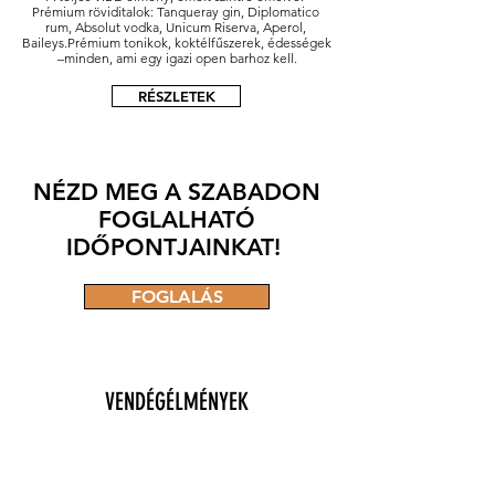
Prémium röviditalok: Tanqueray gin, Diplomatico 
rum, Absolut vodka, Unicum Riserva, Aperol, 
Baileys.Prémium tonikok, koktélfűszerek, édességek 
–minden, ami egy igazi open barhoz kell.
RÉSZLETEK
NÉZD MEG A SZABADON
FOGLALHATÓ
IDŐPONTJAINKAT!
FOGLALÁS
VENDÉGÉLMÉNYEK