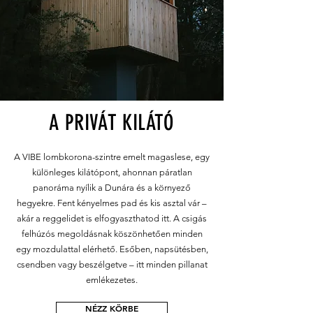
A PRIVÁT KILÁTÓ
A VIBE lombkorona-szintre emelt magaslese, egy
különleges kilátópont, ahonnan páratlan
panoráma nyílik a Dunára és a környező
hegyekre. Fent kényelmes pad és kis asztal vár –
akár a reggelidet is elfogyaszthatod itt. A csigás
felhúzós megoldásnak köszönhetően minden
egy mozdulattal elérhető. Esőben, napsütésben,
csendben vagy beszélgetve – itt minden pillanat
emlékezetes.
NÉZZ KÖRBE