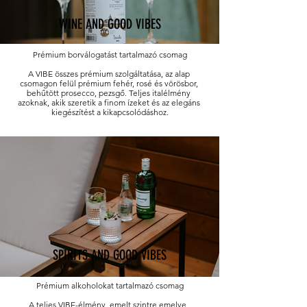
WINE AND GOOD VIBES
Prémium borválogatást tartalmazó csomag

A VIBE összes prémium szolgáltatása, az alap 
csomagon felül prémium fehér, rosé és vörösbor, 
behűtött prosecco, pezsgő. Teljes italélmény 
azoknak, akik szeretik a finom ízeket és az elegáns 
kiegészítést a kikapcsolódáshoz.
SPIRITS AND GOOD VIBES
Prémium alkoholokat tartalmazó csomag

A teljes VIBE-élmény, emelt szintre emelve. 