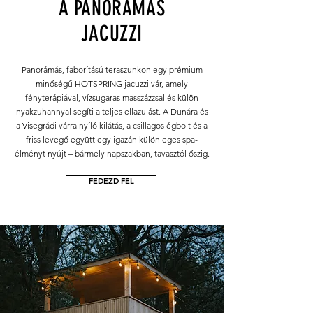
A PANORÁMÁS
JACUZZI
Panorámás, faborítású teraszunkon egy prémium
minőségű HOTSPRING jacuzzi vár, amely
fényterápiával, vízsugaras masszázzsal és külön
nyakzuhannyal segíti a teljes ellazulást. A Dunára és
a Visegrádi várra nyíló kilátás, a csillagos égbolt és a
friss levegő együtt egy igazán különleges spa-
élményt nyújt – bármely napszakban, tavasztól őszig.
FEDEZD FEL