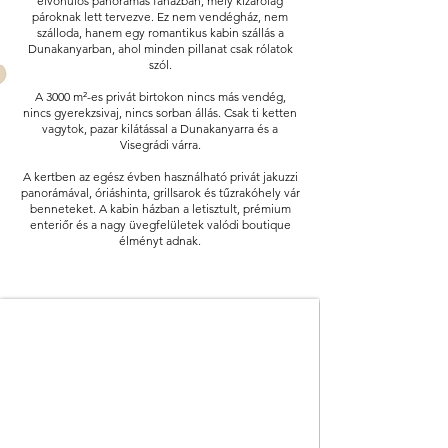
elvonulós panorámás faházban, mely kizárólag
pároknak lett tervezve. Ez nem vendégház, nem
szálloda, hanem egy romantikus kabin szállás a
Dunakanyarban, ahol minden pillanat csak rólatok
szól.
A 3000 m²-es privát birtokon nincs más vendég,
nincs gyerekzsivaj, nincs sorban állás. Csak ti ketten
vagytok, pazar kilátással a Dunakanyarra és a
Visegrádi várra.
A kertben az egész évben használható privát jakuzzi
panorámával, óriáshinta, grillsarok és tűzrakóhely vár
benneteket. A kabin házban a letisztult, prémium
enteriőr és a nagy üvegfelületek valódi boutique
élményt adnak.