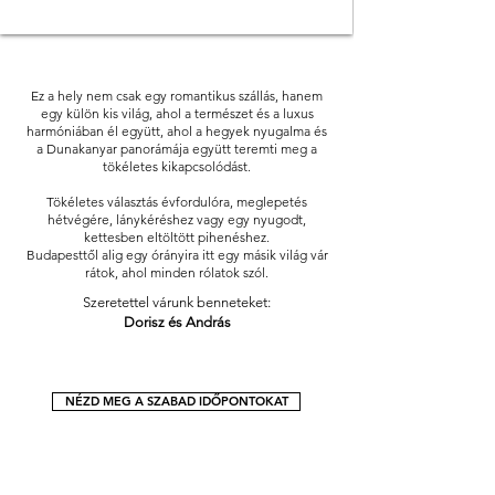
Ez a hely nem csak egy romantikus szállás, hanem
egy külön kis világ, ahol a természet és a luxus
harmóniában él együtt, ahol a hegyek nyugalma és
a Dunakanyar panorámája együtt teremti meg a
tökéletes kikapcsolódást.
Tökéletes választás évfordulóra, meglepetés
hétvégére, lánykéréshez vagy egy nyugodt,
kettesben eltöltött pihenéshez.
Budapesttől alig egy órányira itt egy másik világ vár
rátok, ahol minden rólatok szól.
Szeretettel várunk benneteket:
Dorisz és András
NÉZD MEG A SZABAD IDŐPONTOKAT