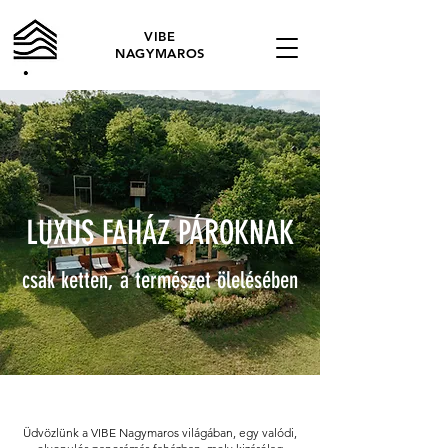
VIBE
NAGYMAROS
LUXUS FAHÁZ PÁROKNAK
csak ketten, a természet ölelésében
Üdvözlünk a VIBE Nagymaros világában, egy valódi,