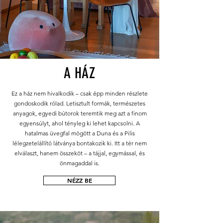
A HÁZ
Ez a ház nem hivalkodik – csak épp minden részlete
gondoskodik rólad. Letisztult formák, természetes
anyagok, egyedi bútorok teremtik meg azt a finom
egyensúlyt, ahol tényleg ki lehet kapcsolni. A
hatalmas üvegfal mögött a Duna és a Pilis
lélegzetelállító látványa bontakozik ki. Itt a tér nem
elválaszt, hanem összeköt – a tájjal, egymással, és
önmagaddal is.
NÉZZ BE